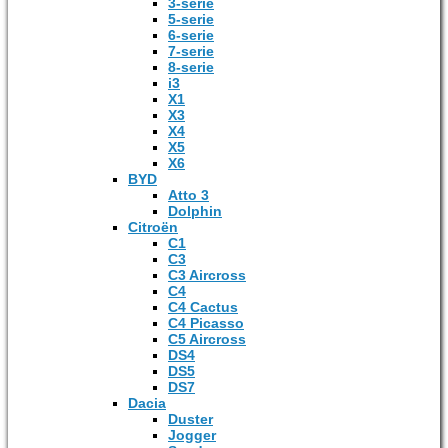
3-serie
5-serie
6-serie
7-serie
8-serie
i3
X1
X3
X4
X5
X6
BYD
Atto 3
Dolphin
Citroën
C1
C3
C3 Aircross
C4
C4 Cactus
C4 Picasso
C5 Aircross
DS4
DS5
DS7
Dacia
Duster
Jogger