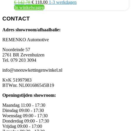
Oorspronkelijke
Huidige
€
142,78
€
118,00
1-3 werkdagen
prijs
prijs
In winkelwagen
was:
is:
€ 142,78.
€ 118,00.
CONTACT
Adres showroom/afhaalbalie:
REMENKO Automotive
Noordeinde 57
2761 BR Zevenhuizen
Tel. 079 203 3094
info@sneeuwkettingenwinkel.nl
KvK 51997983
BTWnr. NL001686545B19
Openingstijden showroom:
Maandag 11:00 - 17:30
Dinsdag 09:00 - 17:30
Woensdag 09:00 - 17:30
Donderdag 09:00 - 17:30
Vrijdag 09:00 - 17:00