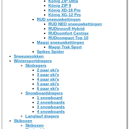
König ZIP Ultra
König ZIP 9
König XD-16 Pro
König XG-12 Pro
RUD sneeuwkettingen
RUD NEO sneeuwkettingen
RUDinnov8 Hybrid
RUDcomfort Centrax
RUDcompact Top 10
Maggi sneeuwkettingen
Maggi Trak Sport
Spikes Spider
Sneeuwsokken
Wintersportdragers
Skidragers
2 paar ski’s
3 paar ski’s
4 paar ski’s
5 paar ski’s
6 paar ski’s
Snowboarddragers
1 snowboard
2 snowboards
3 snowboards
4 snowboards
Langlauf dragers
Skiboxen
Skiboxen