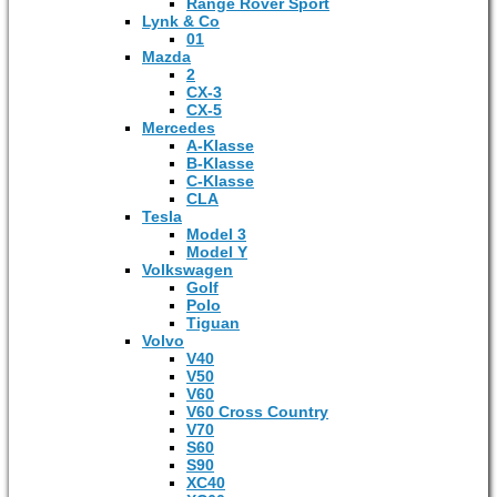
Range Rover Sport
Lynk & Co
01
Mazda
2
CX-3
CX-5
Mercedes
A-Klasse
B-Klasse
C-Klasse
CLA
Tesla
Model 3
Model Y
Volkswagen
Golf
Polo
Tiguan
Volvo
V40
V50
V60
V60 Cross Country
V70
S60
S90
XC40