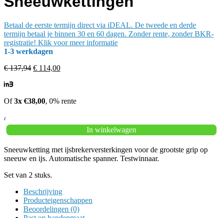
Sneeuwkettingen
Betaal de eerste termijn direct via iDEAL. De tweede en derde
termijn betaal je binnen 30 en 60 dagen. Zonder rente, zonder BKR-
registratie! Klik voor meer informatie
1-3 werkdagen
Oorspronkelijke
Huidige
€
137,94
€
114,00
prijs
prijs
was:
is:
€ 137,94.
€ 114,00.
Of
3x €38,00
, 0% rente
König
In winkelwagen
CL-
10
Sneeuwketting met ijsbrekerversterkingen voor de grootste grip op
035
sneeuw en ijs. Automatische spanner. Testwinnaar.
Sneeuwkettingen
aantal
Set van 2 stuks.
Beschrijving
Producteigenschappen
Beoordelingen (0)
Past op bandenmaat