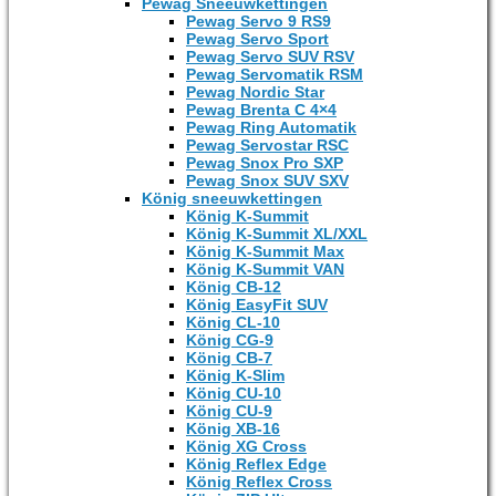
Pewag Sneeuwkettingen
Pewag Servo 9 RS9
Pewag Servo Sport
Pewag Servo SUV RSV
Pewag Servomatik RSM
Pewag Nordic Star
Pewag Brenta C 4×4
Pewag Ring Automatik
Pewag Servostar RSC
Pewag Snox Pro SXP
Pewag Snox SUV SXV
König sneeuwkettingen
König K-Summit
König K-Summit XL/XXL
König K-Summit Max
König K-Summit VAN
König CB-12
König EasyFit SUV
König CL-10
König CG-9
König CB-7
König K-Slim
König CU-10
König CU-9
König XB-16
König XG Cross
König Reflex Edge
König Reflex Cross