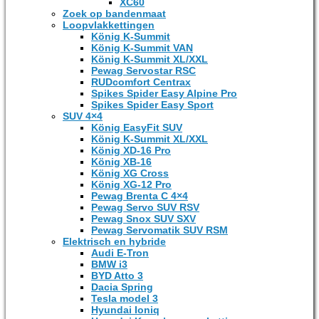
XC60
Zoek op bandenmaat
Loopvlakkettingen
König K-Summit
König K-Summit VAN
König K-Summit XL/XXL
Pewag Servostar RSC
RUDcomfort Centrax
Spikes Spider Easy Alpine Pro
Spikes Spider Easy Sport
SUV 4×4
König EasyFit SUV
König K-Summit XL/XXL
König XD-16 Pro
König XB-16
König XG Cross
König XG-12 Pro
Pewag Brenta C 4×4
Pewag Servo SUV RSV
Pewag Snox SUV SXV
Pewag Servomatik SUV RSM
Elektrisch en hybride
Audi E-Tron
BMW i3
BYD Atto 3
Dacia Spring
Tesla model 3
Hyundai Ioniq