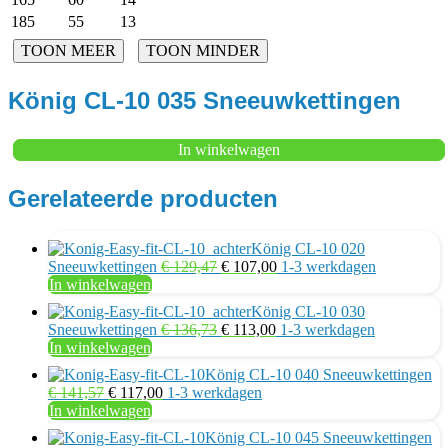
185
55
13
König CL-10 035 Sneeuwkettingen
In winkelwagen
Gerelateerde producten
König CL-10 020
Oorspronkelijke
Huidige
Sneeuwkettingen
€
129,47
€
107,00
1-3 werkdagen
prijs
prijs
In winkelwagen
was:
is:
König CL-10 030
€ 129,47.
€ 107,00.
Oorspronkelijke
Huidige
Sneeuwkettingen
€
136,73
€
113,00
1-3 werkdagen
prijs
prijs
In winkelwagen
was:
is:
König CL-10 040 Sneeuwkettingen
€ 136,73.
€ 113,00.
Oorspronkelijke
Huidige
€
141,57
€
117,00
1-3 werkdagen
prijs
prijs
In winkelwagen
was:
is:
König CL-10 045 Sneeuwkettingen
€ 141,57.
€ 117,00.