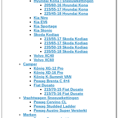
Hyundai Kona | sneeuwkettingen
205/60-16 Hyundai Kona
215/55-17 Hyundai Kona
225/45-18 Hyundai Kona
Kia Niro
Kia EV6
Kia Sportage
Kia Stonic
Skoda Kodiaq
215/55-17 Skoda Kodiaq
215/65-17 Skoda Kodiaq
235/50-19 Skoda Kodiaq
235/55-18 Skoda Kodiaq
Volvo XC40
Volvo XC60
Camper
König XG-12 Pro
König XD-16 Pro
König K-Summit VAN
Pewag Brenta C 4×4
Fiat Ducato
215/70-15 Fiat Ducato
215/75-16 Fiat Ducato
Vrachtwagen Sneeuwkettingen
Pewag Cervino CL
Pewag Studded Ladder
Pewag Austro Super Versterkt
Merken