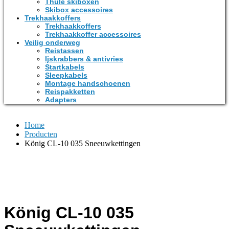
Thule skiboxen
Skibox accessoires
Trekhaakkoffers
Trekhaakkoffers
Trekhaakkoffer accessoires
Veilig onderweg
Reistassen
Ijskrabbers & antivries
Startkabels
Sleepkabels
Montage handschoenen
Reispakketten
Adapters
Home
Producten
König CL-10 035 Sneeuwkettingen
König CL-10 035