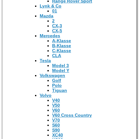
Range Rover Sport
Lynk & Co
01
Mazda
2
CX-3
CX-5
Mercedes
A-Klasse
B-Klasse
C-Klasse
CLA
Tesla
Model 3
Model Y
Volkswagen
Golf
Polo
Tiguan
Volvo
V40
V50
V60
V60 Cross Country
V70
S60
S90
XC40