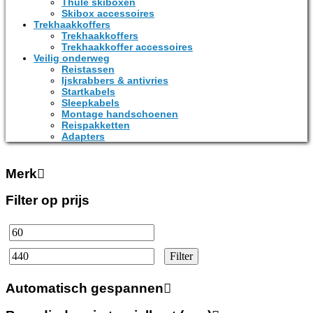
Thule skiboxen
Skibox accessoires
Trekhaakkoffers
Trekhaakkoffers
Trekhaakkoffer accessoires
Veilig onderweg
Reistassen
Ijskrabbers & antivries
Startkabels
Sleepkabels
Montage handschoenen
Reispakketten
Adapters
Merk
Filter op prijs
Min.
Max.
prijs
prijs
Filter
Automatisch gespannen