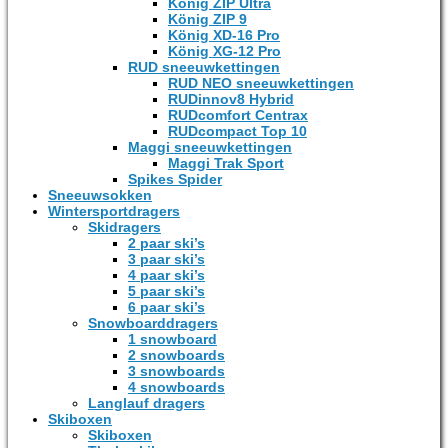
König ZIP Ultra
König ZIP 9
König XD-16 Pro
König XG-12 Pro
RUD sneeuwkettingen
RUD NEO sneeuwkettingen
RUDinnov8 Hybrid
RUDcomfort Centrax
RUDcompact Top 10
Maggi sneeuwkettingen
Maggi Trak Sport
Spikes Spider
Sneeuwsokken
Wintersportdragers
Skidragers
2 paar ski’s
3 paar ski’s
4 paar ski’s
5 paar ski’s
6 paar ski’s
Snowboarddragers
1 snowboard
2 snowboards
3 snowboards
4 snowboards
Langlauf dragers
Skiboxen
Skiboxen