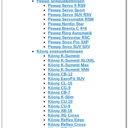
Pewag Sneeuwkettingen
Pewag Servo 9 RS9
Pewag Servo Sport
Pewag Servo SUV RSV
Pewag Servomatik RSM
Pewag Nordic Star
Pewag Brenta C 4×4
Pewag Ring Automatik
Pewag Servostar RSC
Pewag Snox Pro SXP
Pewag Snox SUV SXV
König sneeuwkettingen
König K-Summit
König K-Summit XL/XXL
König K-Summit Max
König K-Summit VAN
König CB-12
König EasyFit SUV
König CL-10
König CG-9
König CB-7
König K-Slim
König CU-10
König CU-9
König XB-16
König XG Cross
König Reflex Edge
König Reflex Cross