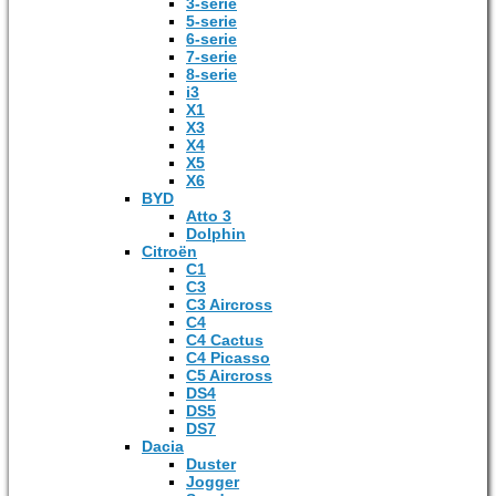
3-serie
5-serie
6-serie
7-serie
8-serie
i3
X1
X3
X4
X5
X6
BYD
Atto 3
Dolphin
Citroën
C1
C3
C3 Aircross
C4
C4 Cactus
C4 Picasso
C5 Aircross
DS4
DS5
DS7
Dacia
Duster
Jogger