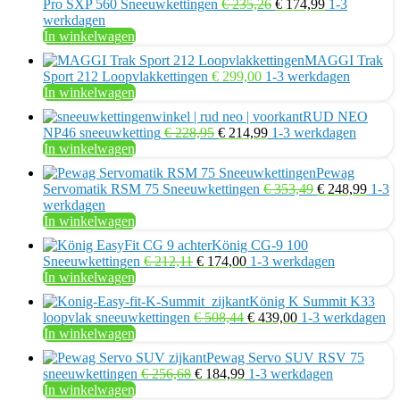
Oorspronkelijke
Huidige
Pro SXP 560 Sneeuwkettingen
€
235,26
€
174,99
1-3
prijs
prijs
werkdagen
was:
is:
In winkelwagen
€ 235,26.
€ 174,99.
MAGGI Trak
Sport 212 Loopvlakkettingen
€
299,00
1-3 werkdagen
In winkelwagen
RUD NEO
Oorspronkelijke
Huidige
NP46 sneeuwketting
€
228,95
€
214,99
1-3 werkdagen
prijs
prijs
In winkelwagen
was:
is:
Pewag
€ 228,95.
€ 214,99.
Oorspronkelij
Huidi
Servomatik RSM 75 Sneeuwkettingen
€
353,49
€
248,99
1-3
prijs
prijs
werkdagen
was:
is:
In winkelwagen
€ 353,49.
€ 248
König CG-9 100
Oorspronkelijke
Huidige
Sneeuwkettingen
€
212,11
€
174,00
1-3 werkdagen
prijs
prijs
In winkelwagen
was:
is:
König K Summit K33
€ 212,11.
€ 174,00.
Oorspronkelijke
Huidige
loopvlak sneeuwkettingen
€
508,44
€
439,00
1-3 werkdagen
prijs
prijs
In winkelwagen
was:
is:
Pewag Servo SUV RSV 75
€ 508,44.
€ 439,00.
Oorspronkelijke
Huidige
sneeuwkettingen
€
256,68
€
184,99
1-3 werkdagen
prijs
prijs
In winkelwagen