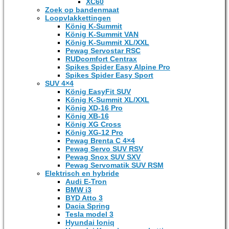
XC60
Zoek op bandenmaat
Loopvlakkettingen
König K-Summit
König K-Summit VAN
König K-Summit XL/XXL
Pewag Servostar RSC
RUDcomfort Centrax
Spikes Spider Easy Alpine Pro
Spikes Spider Easy Sport
SUV 4×4
König EasyFit SUV
König K-Summit XL/XXL
König XD-16 Pro
König XB-16
König XG Cross
König XG-12 Pro
Pewag Brenta C 4×4
Pewag Servo SUV RSV
Pewag Snox SUV SXV
Pewag Servomatik SUV RSM
Elektrisch en hybride
Audi E-Tron
BMW i3
BYD Atto 3
Dacia Spring
Tesla model 3
Hyundai Ioniq