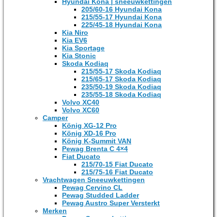
Hyundai Kona | sneeuwkettingen
205/60-16 Hyundai Kona
215/55-17 Hyundai Kona
225/45-18 Hyundai Kona
Kia Niro
Kia EV6
Kia Sportage
Kia Stonic
Skoda Kodiaq
215/55-17 Skoda Kodiaq
215/65-17 Skoda Kodiaq
235/50-19 Skoda Kodiaq
235/55-18 Skoda Kodiaq
Volvo XC40
Volvo XC60
Camper
König XG-12 Pro
König XD-16 Pro
König K-Summit VAN
Pewag Brenta C 4×4
Fiat Ducato
215/70-15 Fiat Ducato
215/75-16 Fiat Ducato
Vrachtwagen Sneeuwkettingen
Pewag Cervino CL
Pewag Studded Ladder
Pewag Austro Super Versterkt
Merken