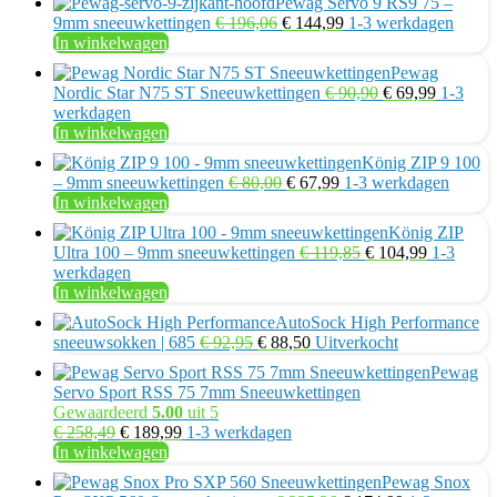
Pewag Servo 9 RS9 75 –
Oorspronkelijke
Huidige
9mm sneeuwkettingen
€
196,06
€
144,99
1-3 werkdagen
prijs
prijs
In winkelwagen
was:
is:
Pewag
€ 196,06.
€ 144,99.
Oorspronkelijke
Huidige
Nordic Star N75 ST Sneeuwkettingen
€
90,90
€
69,99
1-3
prijs
prijs
werkdagen
was:
is:
In winkelwagen
€ 90,90.
€ 69,99.
König ZIP 9 100
Oorspronkelijke
Huidige
– 9mm sneeuwkettingen
€
80,00
€
67,99
1-3 werkdagen
prijs
prijs
In winkelwagen
was:
is:
König ZIP
€ 80,00.
€ 67,99.
Oorspronkelijke
Huidige
Ultra 100 – 9mm sneeuwkettingen
€
119,85
€
104,99
1-3
prijs
prijs
werkdagen
was:
is:
In winkelwagen
€ 119,85.
€ 104,99.
AutoSock High Performance
Oorspronkelijke
Huidige
sneeuwsokken | 685
€
92,95
€
88,50
Uitverkocht
prijs
prijs
Pewag
was:
is:
Servo Sport RSS 75 7mm Sneeuwkettingen
€ 92,95.
€ 88,50.
Gewaardeerd
5.00
uit 5
Oorspronkelijke
Huidige
€
258,49
€
189,99
1-3 werkdagen
prijs
prijs
In winkelwagen
was:
is:
Pewag Snox
€ 258,49.
€ 189,99.