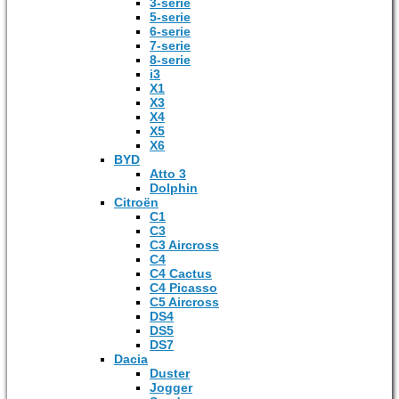
3-serie
5-serie
6-serie
7-serie
8-serie
i3
X1
X3
X4
X5
X6
BYD
Atto 3
Dolphin
Citroën
C1
C3
C3 Aircross
C4
C4 Cactus
C4 Picasso
C5 Aircross
DS4
DS5
DS7
Dacia
Duster
Jogger