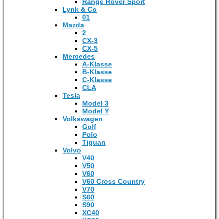
Range Rover Sport
Lynk & Co
01
Mazda
2
CX-3
CX-5
Mercedes
A-Klasse
B-Klasse
C-Klasse
CLA
Tesla
Model 3
Model Y
Volkswagen
Golf
Polo
Tiguan
Volvo
V40
V50
V60
V60 Cross Country
V70
S60
S90
XC40