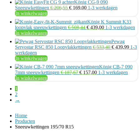
König CG-9 090
€ 251,52.
€ 185,99.
Oorspronkelijke
Huidige
Sneeuwkettingen
€
206,55
€
169,00
1-3 werkdagen
prijs
prijs
In winkelwagen
was:
is:
König K Summit K33
€ 206,55.
€ 169,00.
Oorspronkelijke
Huidige
loopvlak sneeuwkettingen
€
508,44
€
439,00
1-3 werkdagen
prijs
prijs
In winkelwagen
was:
is:
Pewag
€ 508,44.
€ 439,00.
Oorspronkelij
Huid
Servostar RSC 850 Loopvlakkettingen
€
533,40
€
439,99
1-3
prijs
prijs
werkdagen
was:
is:
In winkelwagen
€ 533,40.
€ 439
König CB-7 090
Oorspronkelijke
Huidige
7mm sneeuwkettingen
€
187,67
€
157,00
1-3 werkdagen
prijs
prijs
In winkelwagen
was:
is:
1
€ 187,67.
€ 157,00.
2
→
Home
Producten
Sneeuwkettingen 195/70 R15