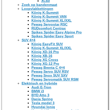
XC60
Zoek op bandenmaat
Loopvlakkettingen
König K-Summit
König K-Summit VAN
König K-Summit XL/XXL
Pewag Servostar RSC
RUDcomfort Centrax
Spikes Spider Easy Alpine Pro
Spikes Spider Easy Sport
SUV 4×4
König EasyFit SUV
König K-Summit XL/XXL
König XD-16 Pro
König XB-16
König XG Cross
König XG-12 Pro
Pewag Brenta C 4×4
Pewag Servo SUV RSV
Pewag Snox SUV SXV
Pewag Servomatik SUV RSM
Elektrisch en hybride
Audi E-Tron
BMW i3
BYD Atto 3
Dacia Spring
Tesla model 3
Hyundai Ioniq