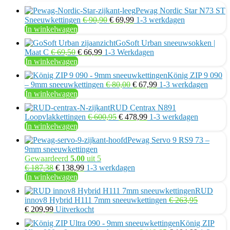
Pewag Nordic Star N73 ST
Oorspronkelijke
Huidige
Sneeuwkettingen
€
90,90
€
69,99
1-3 werkdagen
prijs
prijs
In winkelwagen
was:
is:
GoSoft Urban sneeuwsokken |
€ 90,90.
€ 69,99.
Oorspronkelijke
Huidige
Maat C
€
69,50
€
66,99
1-3 Werkdagen
prijs
prijs
In winkelwagen
was:
is:
König ZIP 9 090
€ 69,50.
€ 66,99.
Oorspronkelijke
Huidige
– 9mm sneeuwkettingen
€
80,00
€
67,99
1-3 werkdagen
prijs
prijs
In winkelwagen
was:
is:
RUD Centrax N891
€ 80,00.
€ 67,99.
Oorspronkelijke
Huidige
Loopvlakkettingen
€
600,95
€
478,99
1-3 werkdagen
prijs
prijs
In winkelwagen
was:
is:
Pewag Servo 9 RS9 73 –
€ 600,95.
€ 478,99.
9mm sneeuwkettingen
Gewaardeerd
5.00
uit 5
Oorspronkelijke
Huidige
€
187,38
€
138,99
1-3 werkdagen
prijs
prijs
In winkelwagen
was:
is:
RUD
€ 187,38.
€ 138,99.
innov8 Hybrid H111 7mm sneeuwkettingen
€
263,95
Oorspronkelijke
Huidige
€
209,99
Uitverkocht
prijs
prijs
König ZIP
was:
is: