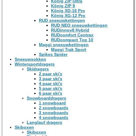
König ZIP Ultra
König ZIP 9
König XD-16 Pro
König XG-12 Pro
RUD sneeuwkettingen
RUD NEO sneeuwkettingen
RUDinnov8 Hybrid
RUDcomfort Centrax
RUDcompact Top 10
Maggi sneeuwkettingen
Maggi Trak Sport
Spikes Spider
Sneeuwsokken
Wintersportdragers
Skidragers
2 paar ski’s
3 paar ski’s
4 paar ski’s
5 paar ski’s
6 paar ski’s
Snowboarddragers
1 snowboard
2 snowboards
3 snowboards
4 snowboards
Langlauf dragers
Skiboxen
Skiboxen