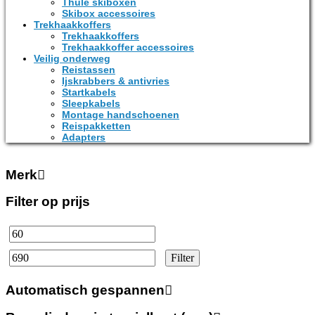
Thule skiboxen
Skibox accessoires
Trekhaakkoffers
Trekhaakkoffers
Trekhaakkoffer accessoires
Veilig onderweg
Reistassen
Ijskrabbers & antivries
Startkabels
Sleepkabels
Montage handschoenen
Reispakketten
Adapters
Merk
Filter op prijs
Min.
Max.
prijs
prijs
Filter
Automatisch gespannen