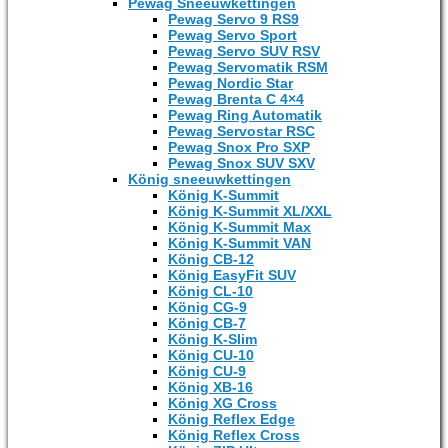
Pewag Sneeuwkettingen
Pewag Servo 9 RS9
Pewag Servo Sport
Pewag Servo SUV RSV
Pewag Servomatik RSM
Pewag Nordic Star
Pewag Brenta C 4×4
Pewag Ring Automatik
Pewag Servostar RSC
Pewag Snox Pro SXP
Pewag Snox SUV SXV
König sneeuwkettingen
König K-Summit
König K-Summit XL/XXL
König K-Summit Max
König K-Summit VAN
König CB-12
König EasyFit SUV
König CL-10
König CG-9
König CB-7
König K-Slim
König CU-10
König CU-9
König XB-16
König XG Cross
König Reflex Edge
König Reflex Cross