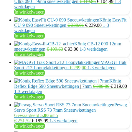
Oorspronkelijke
Huidige
Ultra 090 – 9mm sneeuwkettingen
€
119,85
€
104,99
1-3
€ 263,95.
€ 209,99.
prijs
prijs
werkdagen
was:
is:
In winkelwagen
€ 119,85.
€ 104,99.
König EasyFit
Oorspronkelijke
Huidige
CU-9 090 Sneeuwkettingen
€
339,01
€
239,00
1-3
prijs
prijs
werkdagen
was:
is:
In winkelwagen
€ 339,01.
€ 239,00.
König CB-12 090 12mm
Oorspronkelijke
Huidige
sneeuwkettingen
€
109,63
€
93,00
1-3 werkdagen
prijs
prijs
In winkelwagen
was:
is:
MAGGI Trak
€ 109,63.
€ 93,00.
Sport 212 Loopvlakkettingen
€
299,00
1-3 werkdagen
In winkelwagen
König
Oorspronke
Hu
Reflex Edge 590 Sneeuwkettingen | 7mm
€
389,86
€
319,00
prijs
pri
1-3 werkdagen
was:
is:
In winkelwagen
€ 389,86.
€ 
Pewag
Servo Sport RSS 73 7mm Sneeuwkettingen
Gewaardeerd
5.00
uit 5
Oorspronkelijke
Huidige
€
251,52
€
185,99
1-3 werkdagen
prijs
prijs
In winkelwagen
was:
is: