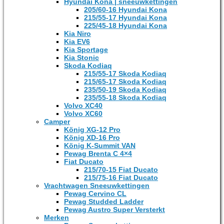
Hyundai Kona | sneeuwkettingen
205/60-16 Hyundai Kona
215/55-17 Hyundai Kona
225/45-18 Hyundai Kona
Kia Niro
Kia EV6
Kia Sportage
Kia Stonic
Skoda Kodiaq
215/55-17 Skoda Kodiaq
215/65-17 Skoda Kodiaq
235/50-19 Skoda Kodiaq
235/55-18 Skoda Kodiaq
Volvo XC40
Volvo XC60
Camper
König XG-12 Pro
König XD-16 Pro
König K-Summit VAN
Pewag Brenta C 4×4
Fiat Ducato
215/70-15 Fiat Ducato
215/75-16 Fiat Ducato
Vrachtwagen Sneeuwkettingen
Pewag Cervino CL
Pewag Studded Ladder
Pewag Austro Super Versterkt
Merken